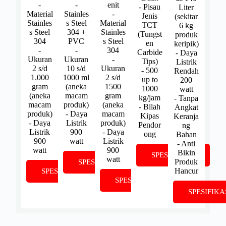
-
-
enit
- Pisau
Liter
Material
Stainles
-
Jenis
(sekitar
Stainles
s Steel
Material
TCT
6 kg
s Steel
304 +
Stainles
(Tungst
produk
304
PVC
s Steel
en
keripik)
-
-
304
Carbide
- Daya
Ukuran
Ukuran
-
Tips)
Listrik
2 s/d
10 s/d
Ukuran
- 500
Rendah
1.000
1000 ml
2 s/d
up to
200
gram
(aneka
1500
1000
watt
(aneka
macam
gram
kg/jam
- Tanpa
macam
produk)
(aneka
- Bilah
Angkat
produk)
- Daya
macam
Kipas
Keranja
- Daya
Listrik
produk)
Pendor
ng
Listrik
900
- Daya
ong
Bahan
900
watt
Listrik
- Anti
watt
900
Bikin
SPESIFIKASI
watt
Produk
SPESIFIKASI
Hancur
SPESIFIKASI
SPESIFIKASI
SPESIFIKA