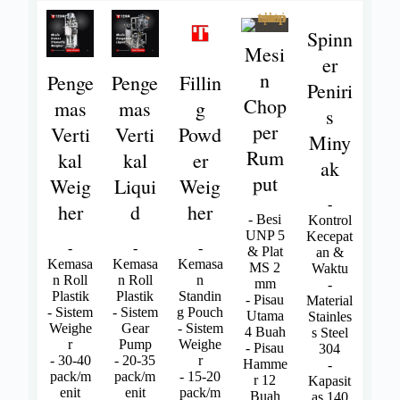
Spinn
Mesi
er
n
Penge
Penge
Fillin
Peniri
Chop
mas
mas
g
s
per
Verti
Verti
Powd
Miny
Rum
kal
kal
er
ak
put
Weig
Liqui
Weig
-
her
d
her
- Besi
Kontrol
UNP 5
Kecepat
-
-
-
& Plat
an &
Kemasa
Kemasa
Kemasa
MS 2
Waktu
n Roll
n Roll
n
mm
-
Plastik
Plastik
Standin
- Pisau
Material
- Sistem
- Sistem
g Pouch
Utama
Stainles
Weighe
Gear
- Sistem
4 Buah
s Steel
r
Pump
Weighe
- Pisau
304
- 30-40
- 20-35
r
Hamme
-
pack/m
pack/m
- 15-20
r 12
Kapasit
enit
enit
pack/m
Buah
as 140