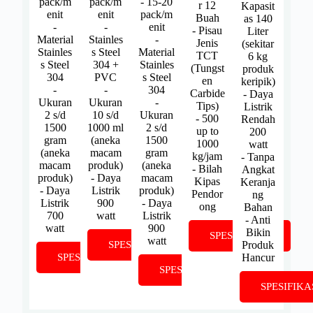
pack/m
pack/m
- 15-20
r 12
Kapasit
enit
enit
pack/m
Buah
as 140
-
-
enit
- Pisau
Liter
Material
Stainles
-
Jenis
(sekitar
Stainles
s Steel
Material
TCT
6 kg
s Steel
304 +
Stainles
(Tungst
produk
304
PVC
s Steel
en
keripik)
-
-
304
Carbide
- Daya
Ukuran
Ukuran
-
Tips)
Listrik
2 s/d
10 s/d
Ukuran
- 500
Rendah
1500
1000 ml
2 s/d
up to
200
gram
(aneka
1500
1000
watt
(aneka
macam
gram
kg/jam
- Tanpa
macam
produk)
(aneka
- Bilah
Angkat
produk)
- Daya
macam
Kipas
Keranja
- Daya
Listrik
produk)
Pendor
ng
Listrik
900
- Daya
ong
Bahan
700
watt
Listrik
- Anti
watt
900
Bikin
SPESIFIKASI
watt
Produk
SPESIFIKASI
Hancur
SPESIFIKASI
SPESIFIKASI
SPESIFIKA