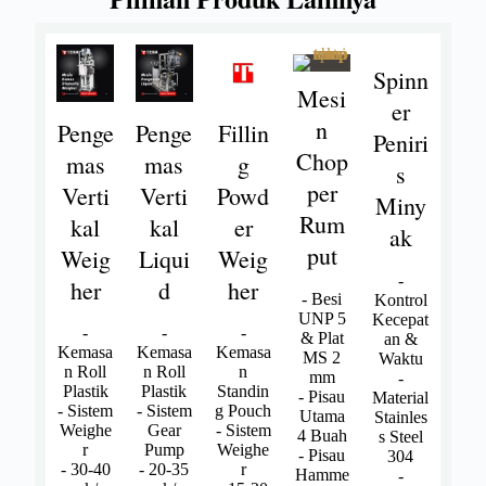
Spinn
Mesi
er
n
Penge
Penge
Fillin
Peniri
Chop
mas
mas
g
s
per
Verti
Verti
Powd
Miny
Rum
kal
kal
er
ak
put
Weig
Liqui
Weig
-
her
d
her
- Besi
Kontrol
UNP 5
Kecepat
-
-
-
& Plat
an &
Kemasa
Kemasa
Kemasa
MS 2
Waktu
n Roll
n Roll
n
mm
-
Plastik
Plastik
Standin
- Pisau
Material
- Sistem
- Sistem
g Pouch
Utama
Stainles
Weighe
Gear
- Sistem
4 Buah
s Steel
r
Pump
Weighe
- Pisau
304
- 30-40
- 20-35
r
Hamme
-